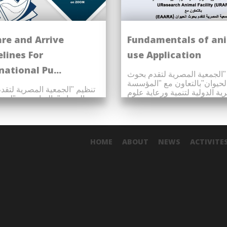
re and Arrive
Fundamentals of an
lines For
use Application
national Pu...
"الجمعية المصرية لتقدم بحوث
لحيوان"بالتعاون مع "المؤسسة
تنظيم "الجمعية المصرية لتقد
ية الدولية لتنمية ورعاية علوم
الحيوان" بالتعاون مع "لجن
ال...
القاهرة لأخلاقيات رعاية وإستخدام...
HOME
ABOUT
NEWS
ACTIVITE