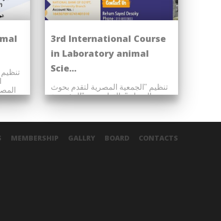
imal
3rd International Course
in Laboratory animal
Scie...
تنظيم 
ا
تنظيم "الجمعية المصرية لتقدم بحوث
المصر
الحيوان" بالتعاون مع "المؤسسة
المصرية الدولية لتنمية ورعاية علوم
ا...
S
MEMBERSHIP
GALLRY
BOARD
CONTACTS